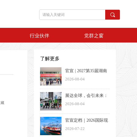
끠
行业伙伴
党群之窗
了解更多
官宣 | 2027第35届湖南
医疗器械展览会定档3
2026-08-04
月26-28日
展达全球，会引未来：
收藏
一家湖南会展企业的出
2026-08-04
海方法论
官宣定档｜2026国际现
代物流与交通（长沙）
2026-07-22
博览会将于11月13日盛