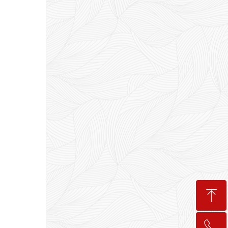
ꁸ
ꂅ
回到顶部