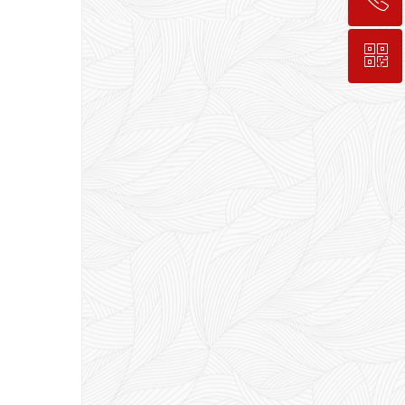
ꀥ
189-7498-5834
入会咨询