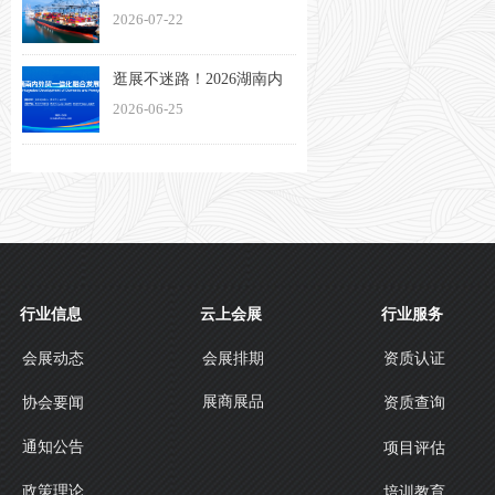
物流与交通（长沙）博览
2026-07-22
会将于11月13日盛大启幕
逛展不迷路！2026湖南内
外贸一体化融合发展博览
2026-06-25
会观展指南来了
行业信息
云上会展
行业服务
会展动态
会展排期
资质认证
展商展品
协会要闻
资质查询
通知公告
项目评估
政策理论
培训教育