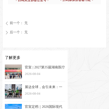
- 扫码添加协会秘书处 -
- 扫码关注协会公众号 -
前一个：
无
ꄴ
后一个：
无
ꄲ
了解更多
官宣 | 2027第35届湖南医疗
器械展览会定档3月26-28日
2026-08-04
展达全球，会引未来：一
家湖南会展企业的出海方
2026-08-04
法论
官宣定档｜2026国际现代