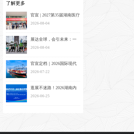
了解更多
官宣 | 2027第35届湖南医疗
器械展览会定档3月26-28日
2026-08-04
展达全球，会引未来：一
家湖南会展企业的出海方
2026-08-04
法论
官宣定档｜2026国际现代
物流与交通（长沙）博览
2026-07-22
会将于11月13日盛大启幕
逛展不迷路！2026湖南内
外贸一体化融合发展博览
2026-06-25
会观展指南来了