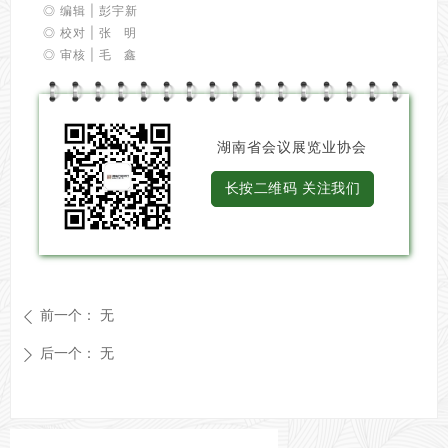
◎ 编辑 | 彭宇新
◎ 校对 | 张 明
◎ 审核 | 毛 鑫
湖南省会议展览业协会
长按二维码 关注我们
前一个：
无
ꄴ
后一个：
无
ꄲ