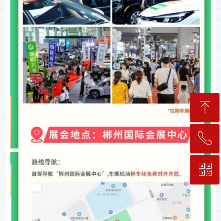
ꁸ
ꂅ
回到顶部
ꀥ
189-7498-5834
入会咨询