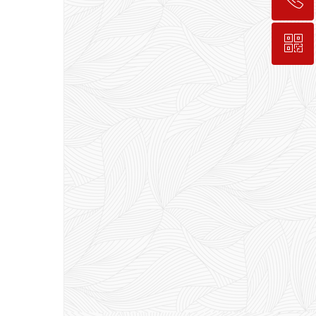
ꀥ
189-7498-5834
入会咨询