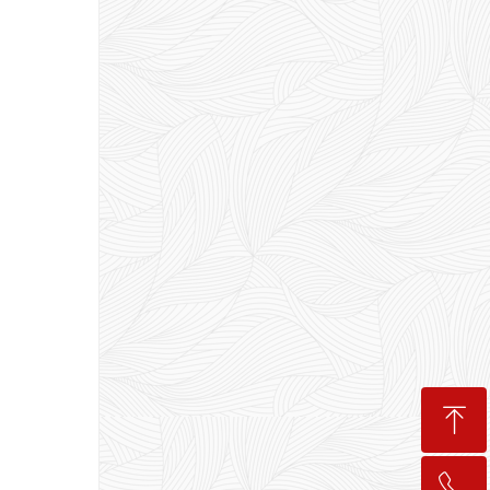
ꁸ
ꂅ
回到顶部