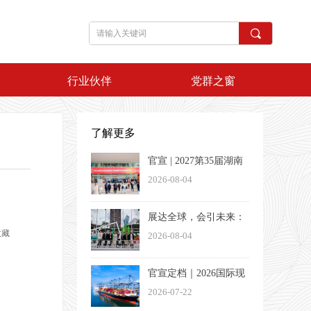
끠
行业伙伴
党群之窗
了解更多
官宣 | 2027第35届湖南
医疗器械展览会定档3
2026-08-04
月26-28日
展达全球，会引未来：
收藏
一家湖南会展企业的出
2026-08-04
海方法论
官宣定档｜2026国际现
代物流与交通（长沙）
2026-07-22
博览会将于11月13日盛