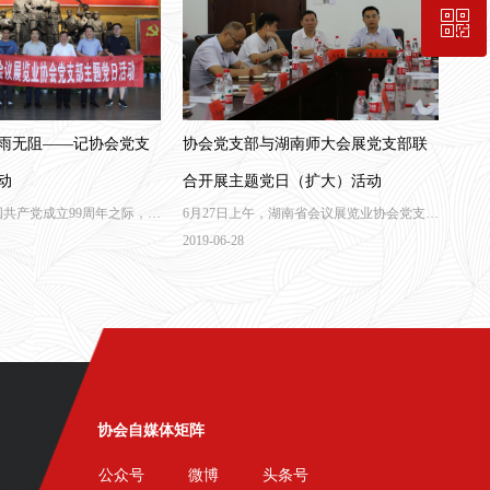
ꀥ
189-7498-5834
入会咨询
雨无阻——记协会党支
协会党支部与湖南师大会展党支部联
动
合开展主题党日（扩大）活动
国共产党成立99周年之际，湖
6月27日上午，湖南省会议展览业协会党支部
协会党支部与湖南师范大学
与湖南师大会展党支部联合开展了主题党日
2019-06-28
支部共同进行了“不忘初心，
（扩大）活动。湖南省会议展览业协会党支
题党日活动，去平江红色教育
部，湖南师大旅游学院会展党支部，旅游学
华党性修养，庆祝建党99周
院党委领导，联合党员和会展行业组织、企
业代表参加了本次主题党日活动。本次活动
分两部分进行，分别是召开党支部联席会议
及参观新民学会旧址。
协会自媒体矩阵
公众号
微博
头条号