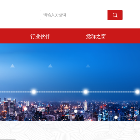
끠
行业伙伴
党群之窗