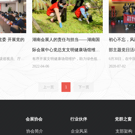
党委 开展党的
湖南会展人的责任与担当——湖南国
初心不忘，风
际会展中心党总支文明健康场馆维护
部主题党日活
一级巡视员、厅社
有序开展文明健康场馆维护，助力绿色低碳
6月30日，在中
活动
赴湖南省物流与
文明健康场馆建设。
南省会议展览业
2022-04-06
2020-07-02
联”）开展党的
旅游学院会展党
牢记使命”的主
上一页
1
下一页
基地学习培训升
年。
会展协会
行业伙伴
党群之窗
协会简介
企业风采
支部架构