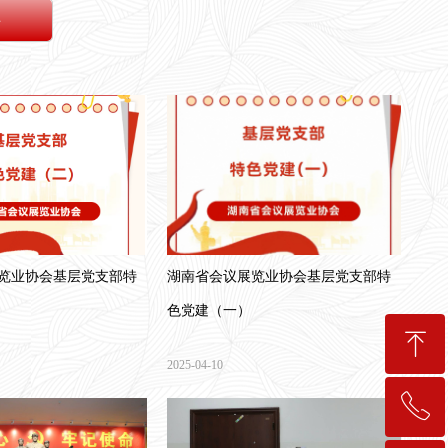
伴
览业协会基层党支部特
湖南省会议展览业协会基层党支部特
色党建（一）
ꁸ
2025-04-10
ꂅ
回到顶部