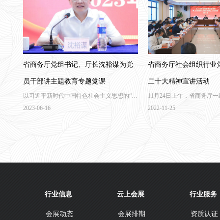
省商务厅党组书记、厅长沈裕谋为党
省商务厅社会组织行业
员干部讲主题教育专题党课
二十大精神宣讲活动
以习近平新时代中国特色社会主义思想的“金
11月24日上午，省商务厅
钥匙”开启湖南商务高质量发展的新局面。
会组织行业党委书记罗双锋
2023-06-16
2022-11-25
采购联合会（以下简称“湘物
二十大精神
行业信息
云上会展
行业服务
会展动态
会展排期
资质认证