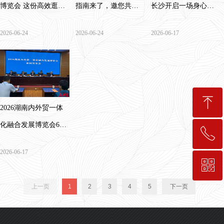
博览会 这份高效逛展
指南来了，邀您共赴
长沙开启一场身心疗
备忘录请查收
绿色智能建造盛会
愈之旅
2026-06-24
2026-06-24
2026-06-17
ꁸ
2026湖南内外贸一体
化融合发展博览会6月
ꂅ
回到顶部
26日至28日株洲举行
2026-06-17
ꀥ
189-7498-5834
上一页
1
2
3
4
5
下一页
入会咨询