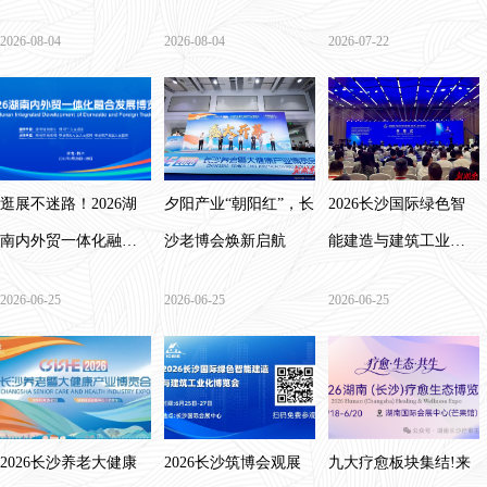
月26-28日
业的出海方法论
沙）博览会将于11月
2026-08-04
2026-08-04
2026-07-22
13日盛大启幕
逛展不迷路！2026湖
夕阳产业“朝阳红”，长
2026长沙国际绿色智
南内外贸一体化融合
沙老博会焕新启航
能建造与建筑工业化
发展博览会观展指南
博览会在长沙国际会
2026-06-25
2026-06-25
2026-06-25
来了
展中心开幕
2026长沙养老大健康
2026长沙筑博会观展
九大疗愈板块集结!来